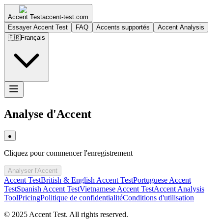
Accent Test
accent-test.com
Essayer Accent Test
FAQ
Accents supportés
Accent Analysis
🇫🇷
Français
Analyse d'Accent
●
Cliquez pour commencer l'enregistrement
Analyser l'Accent
Accent Test
British & English Accent Test
Portuguese Accent
Test
Spanish Accent Test
Vietnamese Accent Test
Accent Analysis
Tool
Pricing
Politique de confidentialité
Conditions d'utilisation
© 2025 Accent Test. All rights reserved.