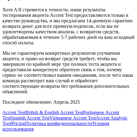
Хотя A3I стремится к точности, наши результаты
тестирования акцента Accent Test предоставляются только в
качестве руководства, и мы предлагаем 14-дневную гарантию
возврата денег для всех премиум-подписок, если вы не
удовлетворены качеством анализа, с возвратом средств,
обрабатываемым в течение 5-7 рабочих дней на ваш исходный
способ оплаты.
Мы не гарантируем конкретных результатов улучшения
акцента, и право на возврат средств требует, чтобы вы
завершили по крайней мере три полных теста акцента и
предоставили конкретную обратную связь о том, почему
сервис не соответствовал вашим ожиданиям, после чего наша
команда рассмотрит ваш случай и обработает
соответствующие возвраты без требования дополнительных
объяснений.
Последнее обновление: Апрель 2025
Accent Test
British & English Accent Test
Portuguese Accent
Test
Spanish Accent Test
Vietnamese Accent Test
Accent Analysis
Tool
Pricing
Политика конфиденциальности
Условия
использования